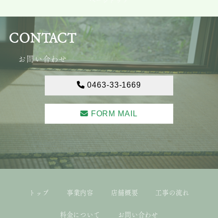
CONTACT
お問い合わせ
0463-33-1669
FORM MAIL
トップ
事業内容
店舗概要
工事の流れ
料金について
お問い合わせ