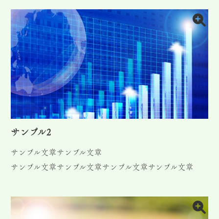
サンプル2
サンプル文章サンプル文章
サンプル文章サンプル文章サンプル文章サンプル文章