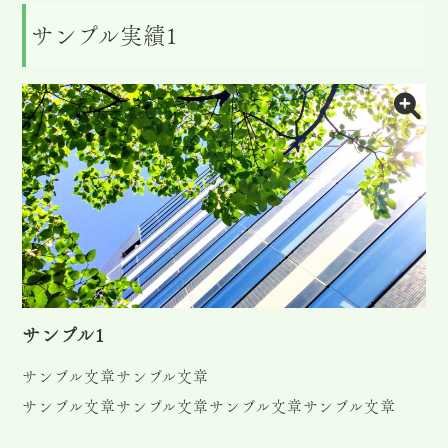
サンプル実績1
サンプル1
サンプル文章サンプル文章
サンプル文章サンプル文章サンプル文章サンプル文章