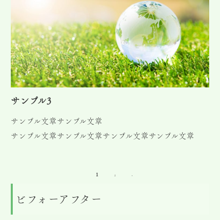
サンプル3
サンプル文章サンプル文章
サンプル文章サンプル文章サンプル文章サンプル文章
1
2
»
ビフォーアフター